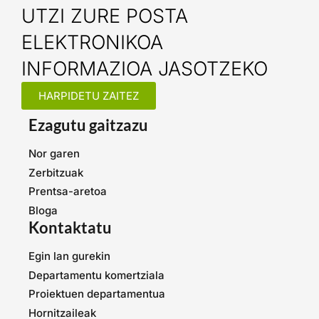
UTZI ZURE POSTA
ELEKTRONIKOA
INFORMAZIOA JASOTZEKO
HARPIDETU ZAITEZ
Ezagutu gaitzazu
Nor garen
Zerbitzuak
Prentsa-aretoa
Bloga
Kontaktatu
Egin lan gurekin
Departamentu komertziala
Proiektuen departamentua
Hornitzaileak