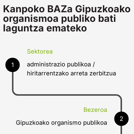
Kanpoko BAZa Gipuzkoako
organismoa publiko bati
laguntza emateko
Sektorea
administrazio publikoa /
1
hiritarrentzako arreta zerbitzua
Bezeroa
2
Gipuzkoako organismo publikoa