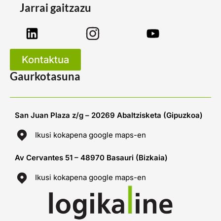
Jarrai gaitzazu
Kontaktua
Gaurkotasuna
San Juan Plaza z/g – 20269 Abaltzisketa (Gipuzkoa)
Ikusi kokapena google maps-en
Av Cervantes 51 – 48970 Basauri (Bizkaia)
Ikusi kokapena google maps-en