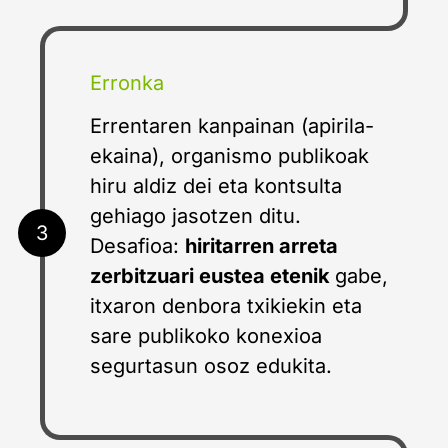
Erronka
Errentaren kanpainan (apirila-
ekaina), organismo publikoak
hiru aldiz dei eta kontsulta
gehiago jasotzen ditu.
3
Desafioa:
hiritarren arreta
zerbitzuari eustea etenik
gabe,
itxaron denbora txikiekin eta
sare publikoko konexioa
segurtasun osoz edukita.