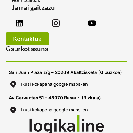
Hornitzaileak
Jarrai gaitzazu
Kontaktua
Gaurkotasuna
San Juan Plaza z/g – 20269 Abaltzisketa (Gipuzkoa)
Ikusi kokapena google maps-en
Av Cervantes 51 – 48970 Basauri (Bizkaia)
Ikusi kokapena google maps-en