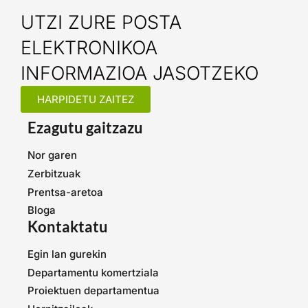
UTZI ZURE POSTA
ELEKTRONIKOA
INFORMAZIOA JASOTZEKO
HARPIDETU ZAITEZ
Ezagutu gaitzazu
Nor garen
Zerbitzuak
Prentsa-aretoa
Bloga
Kontaktatu
Egin lan gurekin
Departamentu komertziala
Proiektuen departamentua