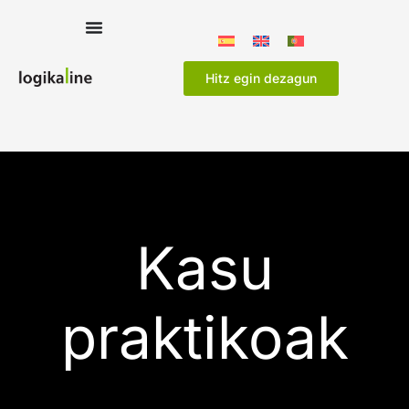
Hitz egin dezagun
Kasu
praktikoak