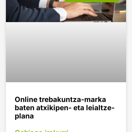
Online trebakuntza-marka
baten atxikipen- eta leialtze-
plana