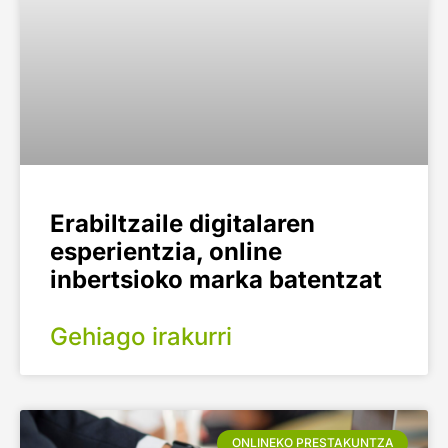
Erabiltzaile digitalaren
esperientzia, online
inbertsioko marka batentzat
Gehiago irakurri
ONLINEKO PRESTAKUNTZA