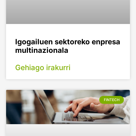
Igogailuen sektoreko enpresa
multinazionala
Gehiago irakurri
FINTECH