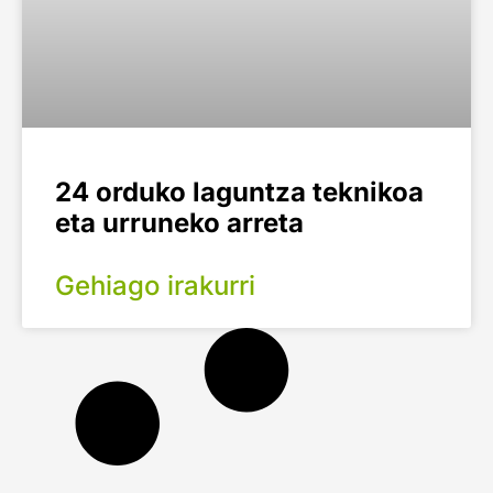
24 orduko laguntza teknikoa
eta urruneko arreta
Gehiago irakurri