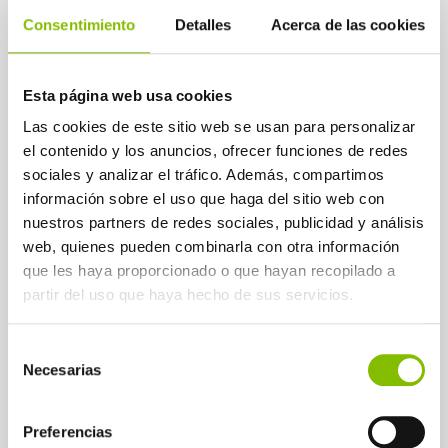
trebatutako agenteekin.
Consentimiento
Detalles
Acerca de las cookies
-
Baztertutako zerrendak
4
kudeatzea
, jarraipena egiteko
Esta página web usa cookies
eta ondoren aztertzeko.
Las cookies de este sitio web se usan para personalizar
el contenido y los anuncios, ofrecer funciones de redes
Plataformaren ohiko zereginak
sociales y analizar el tráfico. Además, compartimos
-Alde egiteko asmoa garaiz
información sobre el uso que haga del sitio web con
nuestros partners de redes sociales, publicidad y análisis
antzematea.
web, quienes pueden combinarla con otra información
que les haya proporcionado o que hayan recopilado a
-Elkarrizketa atxikitzea eta
partir del uso que haya hecho de sus servicios.
aktiboki kudeatzea.
-Baldintza edo alternatiba
Selección
Necesarias
de
berriak egiaztatzea.
consentimiento
-Laguntza administratiboa (back
Preferencias