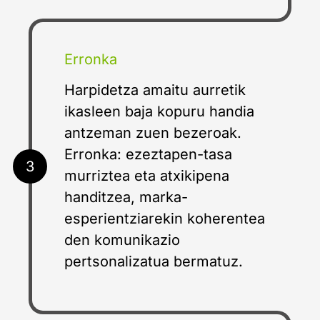
Erronka
Harpidetza amaitu aurretik
ikasleen baja kopuru handia
antzeman zuen bezeroak.
Erronka: ezeztapen-tasa
3
murriztea eta atxikipena
handitzea, marka-
esperientziarekin koherentea
den komunikazio
pertsonalizatua bermatuz.