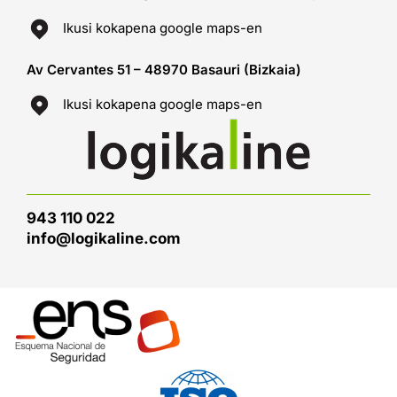
Ikusi kokapena google maps-en
Av Cervantes 51 – 48970 Basauri (Bizkaia)
Ikusi kokapena google maps-en
943 110 022
info@logikaline.com