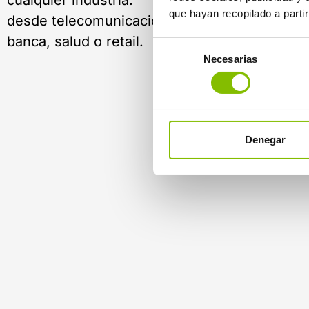
cualquier industria:
que hayan recopilado a parti
desde telecomunicaciones y energía, hasta
banca, salud o retail.
Selección
Necesarias
de
consentimiento
Denegar