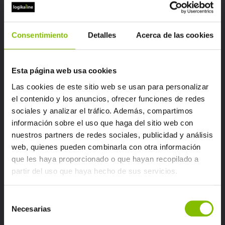
montañas, en el corazón del
Parque
Natural de Aralar.
A los pies del monte
Txindoki
, donde la niebla se enreda en
Consentimiento
Detalles
Acerca de las cookies
las hayas al amanecer, se levantaba el
caserío
Ermentañe
: una casa que lo era
Esta página web usa cookies
todo para el pueblo.
Las cookies de este sitio web se usan para personalizar
Allí se iba a tomar algo, a cortarse el
el contenido y los anuncios, ofrecer funciones de redes
pelo, a comprar un par de zapatillas… o
sociales y analizar el tráfico. Además, compartimos
simplemente a charlar.
información sobre el uso que haga del sitio web con
nuestros partners de redes sociales, publicidad y análisis
Fue también donde sonó el primer
web, quienes pueden combinarla con otra información
teléfono del pueblo — una línea que
que les haya proporcionado o que hayan recopilado a
unía a las personas cuando la distancia
partir del uso que haya hecho de sus servicios.
todavía era silencio…
Selección
Necesarias
de
consentimiento