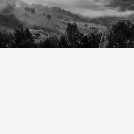
Personas que resuelven,
tecnología que acerca
soluciones de
atención y
plataforma contact
center
Acceso a clientes