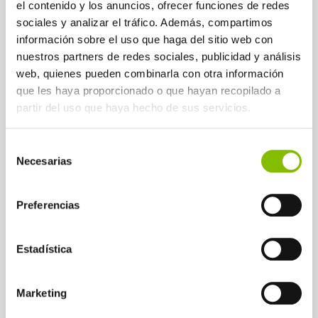
coordinación con el equipo de
el contenido y los anuncios, ofrecer funciones de redes
marketing del cliente,
sociales y analizar el tráfico. Además, compartimos
información sobre el uso que haga del sitio web con
garantizando
mensajes
nuestros partners de redes sociales, publicidad y análisis
coherentes y consistentes en
web, quienes pueden combinarla con otra información
todos los puntos de contacto
.
que les haya proporcionado o que hayan recopilado a
partir del uso que haya hecho de sus servicios.
Selección
Necesarias
de
Resultados
consentimiento
Llamadas realizadas al 50
Preferencias
% de los hogares del área
de cobertura.
Estadística
Cientos de clientes
potenciales
acudieron a
Marketing
5
oficinas comerciales.