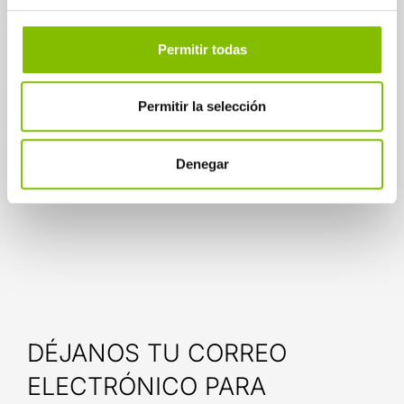
Incremento sustancial en
contrataciones del
Permitir todas
producto.
Impacto directo en el
Permitir la selección
crecimiento comercial y
notoriedad de marca.
Denegar
DÉJANOS TU CORREO
ELECTRÓNICO PARA