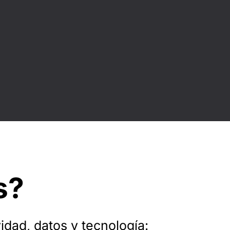
s?
dad, datos y tecnología: