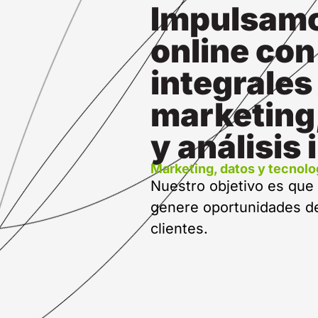
Impulsamo
online con
integrale
marketing,
y análisis
Marketing, datos y tecnolo
Nuestro objetivo es que 
genere oportunidades de
clientes.