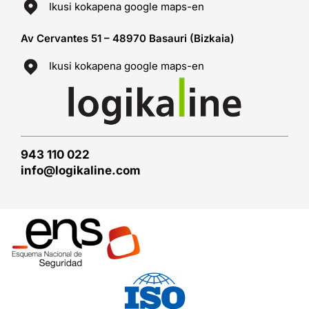
Ikusi kokapena google maps-en
Av Cervantes 51 – 48970 Basauri (Bizkaia)
Ikusi kokapena google maps-en
943 110 022
info@logikaline.com