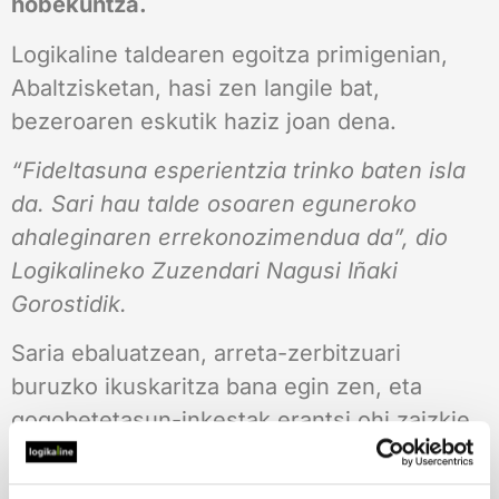
hobekuntza.
Logikaline taldearen egoitza primigenian,
Abaltzisketan, hasi zen langile bat,
bezeroaren eskutik haziz joan dena.
“Fideltasuna esperientzia trinko baten isla
da. Sari hau talde osoaren eguneroko
ahaleginaren errekonozimendua da”, dio
Logikalineko Zuzendari Nagusi Iñaki
Gorostidik.
Saria ebaluatzean, arreta-zerbitzuari
buruzko ikuskaritza bana egin zen, eta
gogobetetasun-inkestak erantsi ohi zaizkie
(2024an, 2.000 gogobetetze inkesta baino
gehiago egin ziren).