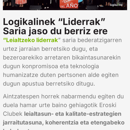
Logikalinek “Liderrak”
Saria jaso du berriz ere
“Leialtzeko liderrak
” saria bederatzigarren
urtez jarraian berretsiko dugu, eta
bezeroarekiko arretaren bikaintasunarekin
dugun konpromisoa eta teknologia
humanizatze duten pertsonen alde egiten
dugun apustua berretsiko ditugu.
Aintzatespen horrek nabarmendu egiten du
duela hamar urte baino gehiagotik Eroski
Clubek
leialtasun- eta kalitate-estrategien
jarraitutasuna, koherentzia eta etengabeko