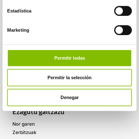
Logikalinek Eroskiren eskutik jaso du
Estadística
Fidelizazioko liderrak saria, zortzigarren
urtez jarraian.
Marketing
Permitir todas
UTZI ZURE POSTA
ELEKTRONIKOA
Permitir la selección
INFORMAZIOA JASOTZEKO
Denegar
HARPIDETU ZAITEZ
Ezagutu gaitzazu
Nor garen
Zerbitzuak