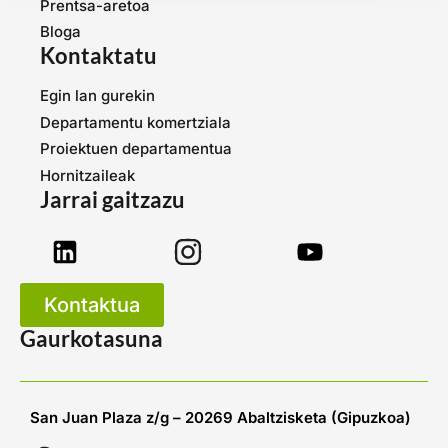
Prentsa-aretoa
Bloga
Kontaktatu
Egin lan gurekin
Departamentu komertziala
Proiektuen departamentua
Hornitzaileak
Jarrai gaitzazu
Kontaktua
Gaurkotasuna
San Juan Plaza z/g – 20269 Abaltzisketa (Gipuzkoa)