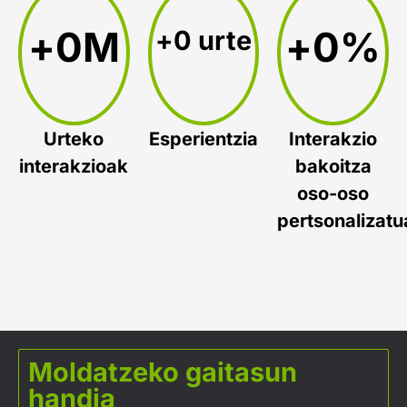
+
0
M
+
0
%
+
0
 urte
Urteko
Esperientzia
Interakzio
interakzioak
bakoitza
oso-oso
pertsonalizatu
Moldatzeko gaitasun
handia