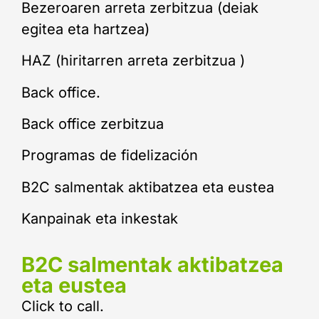
Bezeroaren arreta zerbitzua (deiak
egitea eta hartzea)
HAZ (hiritarren arreta zerbitzua )
Back office.
Back office zerbitzua
Programas de fidelización
B2C salmentak aktibatzea eta eustea
Kanpainak eta inkestak
B2C salmentak aktibatzea
eta eustea
Click to call.