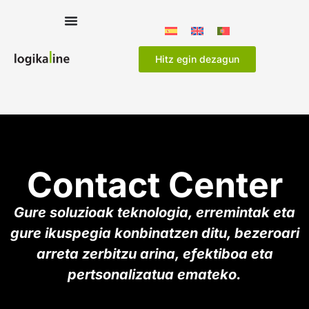
Hitz egin dezagun
Contact Center
Gure soluzioak teknologia, erremintak eta
gure ikuspegia konbinatzen ditu, bezeroari
arreta zerbitzu arina, efektiboa eta
pertsonalizatua emateko.