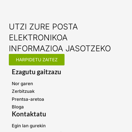
UTZI ZURE POSTA
ELEKTRONIKOA
INFORMAZIOA JASOTZEKO
HARPIDETU ZAITEZ
Ezagutu gaitzazu
Nor garen
Zerbitzuak
Prentsa-aretoa
Bloga
Kontaktatu
Egin lan gurekin