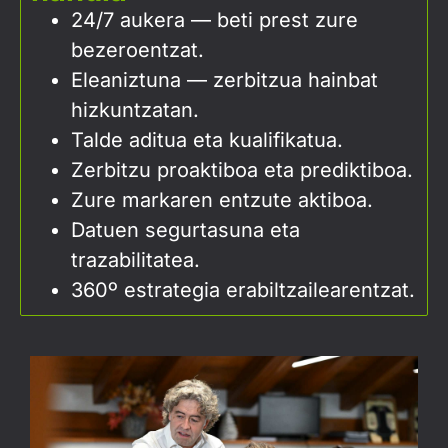
24/7 aukera — beti prest zure
bezeroentzat.
Eleaniztuna — zerbitzua hainbat
hizkuntzatan.
Talde aditua eta kualifikatua.
Zerbitzu proaktiboa eta prediktiboa.
Zure markaren entzute aktiboa.
Datuen segurtasuna eta
trazabilitatea.
360º estrategia erabiltzailearentzat.