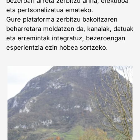
bezeroari arreta zerbitzu arina, efektiboa
eta pertsonalizatua emateko.
Gure plataforma zerbitzu bakoitzaren
beharretara moldatzen da, kanalak, datuak
eta erremintak integratuz, bezeroengan
esperientzia ezin hobea sortzeko.