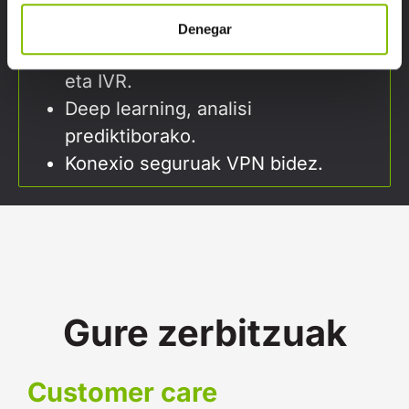
errealean.
Denegar
Bideratzaile (router) adimenduna
eta IVR.
Deep learning, analisi
prediktiborako.
Konexio seguruak VPN bidez.
Gure zerbitzuak
Customer care