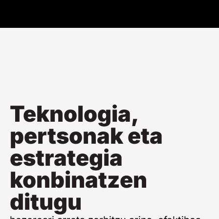
Teknologia,
pertsonak eta
estrategia
konbinatzen
ditugu