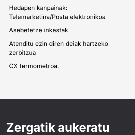
Hedapen kanpainak:
Telemarketina/Posta elektronikoa
Asebetetze inkestak
Atenditu ezin diren deiak hartzeko
zerbitzua
CX termometroa.
Zergatik aukeratu