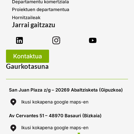
Departamentu komertziala
Proiektuen departamentua
Hornitzaileak
Jarrai gaitzazu
Kontaktua
Gaurkotasuna
San Juan Plaza z/g – 20269 Abaltzisketa (Gipuzkoa)
Ikusi kokapena google maps-en
Av Cervantes 51 – 48970 Basauri (Bizkaia)
Ikusi kokapena google maps-en