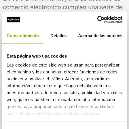
comercio electrónico cumplen una serie de
patrones sociales, son de una edad
concreta, residen en un entorno social
concreto,… están más habituados en
Consentimiento
Detalles
Acerca de las cookies
definitiva a hacer uso de este tipo de
herramientas.
Esta página web usa cookies
Otros factores podrían ser culturales, ya
Las cookies de este sitio web se usan para personalizar
que hay un alto número de personas a las
el contenido y los anuncios, ofrecer funciones de redes
sociales y analizar el tráfico. Además, compartimos
que no les gusta hablar por teléfono, al
información sobre el uso que haga del sitio web con
menos con desconocidos; por lo que puede
nuestros partners de redes sociales, publicidad y análisis
existir cierta tendencia a la preferencia de
web, quienes pueden combinarla con otra información
medios no tan directos. Por otro lado,
que les haya proporcionado o que hayan recopilado a
partir del uso que haya hecho de sus servicios.
cuando preferimos una respuesta escrita,
una de las cosas que buscamos es el