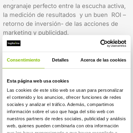
engranaje perfecto entre la escucha activa,
la medición de resultados y un buen ROI –
retorno de inversión- de las acciones de
marketing y publicidad.
A partir de 2017 la inversión en publicidad
online de las empresas se disparó, pasando
Consentimiento
Detalles
Acerca de las cookies
a llevarse casi el 30% de sus presupuestos.
Antes apostaban por comprar espacios a
través de estrategias alineadas con el SEM –
Esta página web usa cookies
Search Engine Marketing-
y vinculadas a
Las cookies de este sitio web se usan para personalizar
el contenido y los anuncios, ofrecer funciones de redes
Adwords y demás campañas de Display.
sociales y analizar el tráfico. Además, compartimos
Ahora buscan “comprar audiencias” y
información sobre el uso que haga del sitio web con
automatizar los procesos para pulir al
nuestros partners de redes sociales, publicidad y análisis
detalle cada una de las interacciones con
web, quienes pueden combinarla con otra información
que les haya proporcionado o que hayan recopilado a