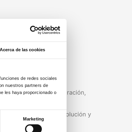
Acerca de las cookies
 funciones de redes sociales
con nuestros partners de
tamentos: técnico, facturación,
ue les haya proporcionado o
 cada caso hasta su resolución y
Marketing
ón.