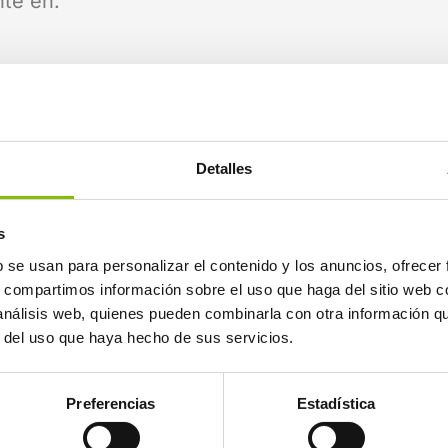
nte en:
 económico.
 políticas internas.
Detalles
sponsabilidades legales o reputacionales.
der rápido, sino responder bien.
s
b se usan para personalizar el contenido y los anuncios, ofrecer
s, compartimos información sobre el uso que haga del sitio web 
a implica la participación de diferentes depar
 análisis web, quienes pueden combinarla con otra información q
r del uso que haya hecho de sus servicios.
conexión entre áreas, haciendo seguimiento de
Preferencias
Estadística
 que repetir continuamente la misma informaci