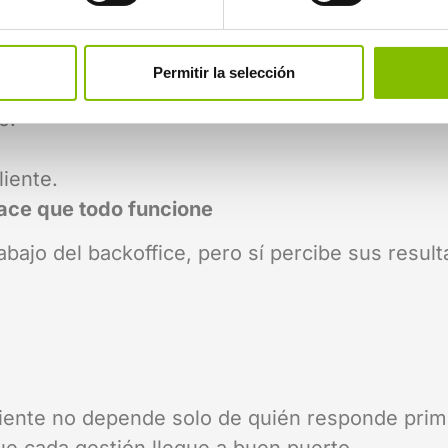
te.
Permitir la selección
o.
liente.
hace que todo funcione
abajo del backoffice, pero sí percibe sus resul
iente no depende solo de quién responde prime
ue cada gestión llegue a buen puerto.