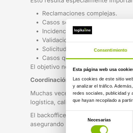
Esto resulta especialmente importa
Reclamaciones complejas.
Casos sensibles o con impacto
Incidencias recurrentes.
Validaciones antifraude.
Solicitudes sujetas a normativa o
Consentimiento
Casos que pueden derivar en re
El objetivo no es únicamente respon
Esta página web usa cookie
Las cookies de este sitio we
Coordinación con otros equipos
y analizar el tráfico. Ademá
Muchas veces, resolver una incidenci
redes sociales, publicidad y
que hayan recopilado a parti
logística, calidad, IT o comercial.
Selección
El backoffice actúa como punto de 
Necesarias
de
asegurando que el cliente no tenga
consentimiento