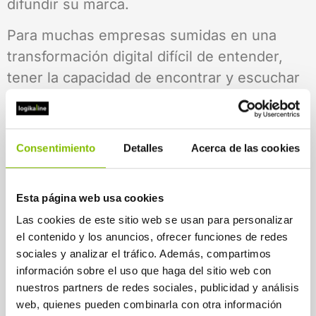
difundir su marca.
Para muchas empresas sumidas en una
transformación digital difícil de entender,
tener la capacidad de encontrar y escuchar
a estos prosumidores no es asunto baladí.
Su aportación a la hora de mejorar la
experiencia de cliente es más que notable y
Consentimiento
Detalles
Acerca de las cookies
eso no sólo repercute en su fidelidad,
también mejora el retorno de inversión de
Esta página web usa cookies
casi cualquier campaña promocional. Se
Las cookies de este sitio web se usan para personalizar
sabe que antes de la crisis provocada por el
el contenido y los anuncios, ofrecer funciones de redes
COVID-19, el 65% de las marcas ya
sociales y analizar el tráfico. Además, compartimos
desarrollaban campañas de Marketing con
información sobre el uso que haga del sitio web con
influencers.
nuestros partners de redes sociales, publicidad y análisis
web, quienes pueden combinarla con otra información