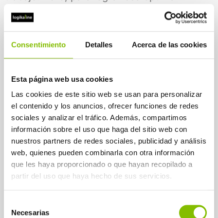
sinergia de trabajo ha sido crucial la
motivación de equipo, y ello porque hay
confianza. Si no hubiera confianza, no
Consentimiento
Detalles
Acerca de las cookies
habría voluntad para cooperar y sentimiento
de equipo, habría resistencia y actitudes
Esta página web usa cookies
defensivas.
Las cookies de este sitio web se usan para personalizar
Y para lograr un equipo de personas con un
el contenido y los anuncios, ofrecer funciones de redes
sociales y analizar el tráfico. Además, compartimos
alto grado de confianza, se ha hecho y se
información sobre el uso que haga del sitio web con
hace de manera sistemática un gran
nuestros partners de redes sociales, publicidad y análisis
esfuerzo silencioso en comprender a cada
web, quienes pueden combinarla con otra información
persona tal como es, y no tal como debería
que les haya proporcionado o que hayan recopilado a
partir del uso que haya hecho de sus servicios.
ser. A las personas se las trata como
‘socios’, y en ese sentido nunca se les
Selección
manda; tras definir los resultados, siempre
Necesarias
de