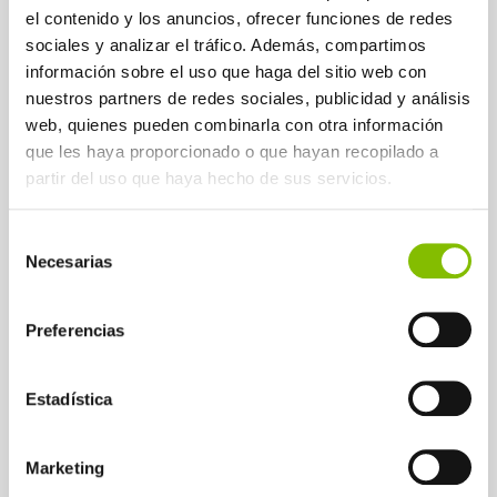
el contenido y los anuncios, ofrecer funciones de redes
monte para la prevención de incendios o la
sociales y analizar el tráfico. Además, compartimos
correcta gestión de las basuras.
información sobre el uso que haga del sitio web con
Abaltzisketa se encamina hacia un modelo
nuestros partners de redes sociales, publicidad y análisis
de
smart village
al igual que localidades
web, quienes pueden combinarla con otra información
que les haya proporcionado o que hayan recopilado a
como Villanueva de la Serena en Badajoz o
partir del uso que haya hecho de sus servicios.
Valdepeñas en Ciudad Real.
Selección
Tras la reunión, la cominitiva se encaminó
Necesarias
de
hacia Orexa penúltima parada de su viaje
consentimiento
que finalizará en Donostia.
Preferencias
Un caso de éxito y un ejemplo de
colaboración público-privada para Europa
Estadística
Logikaline nació tras llevar a cabo un
Marketing
exhaustivo estudio de viabilidad de la mano