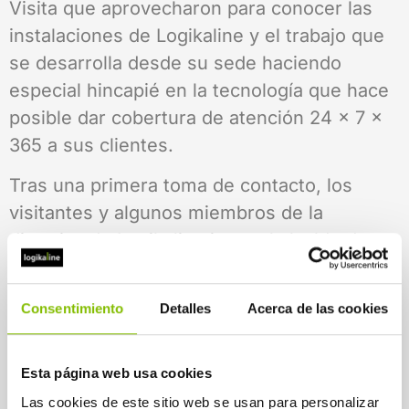
Visita que aprovecharon para conocer las
instalaciones de Logikaline y el trabajo que
se desarrolla desde su sede haciendo
especial hincapié en la tecnología que hace
posible dar cobertura de atención 24 x 7 x
365 a sus clientes.
Tras una primera toma de contacto, los
visitantes y algunos miembros de la
directiva de Logikaline junto al alcalde de
Abaltizkseta, Jon Zubizarreta, mantuvieron
una charla sobre las líneas de desarrollo
Consentimiento
Detalles
Acerca de las cookies
innovadoras que se siguen actualmente. En
concreto Zubizarreta hizo hincapié en la
Esta página web usa cookies
recopilación de datos a través de sensores
aplicados actualmente en algunas zonas del
Las cookies de este sitio web se usan para personalizar