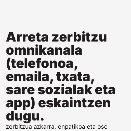
Arreta zerbitzu
omnikanala
(telefonoa,
emaila, txata,
sare sozialak eta
app) eskaintzen
dugu.
zerbitzua azkarra, enpatikoa eta oso