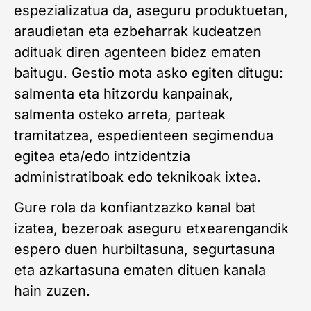
espezializatua da, aseguru produktuetan,
araudietan eta ezbeharrak kudeatzen
adituak diren agenteen bidez ematen
baitugu. Gestio mota asko egiten ditugu:
salmenta eta hitzordu kanpainak,
salmenta osteko arreta, parteak
tramitatzea, espedienteen segimendua
egitea eta/edo intzidentzia
administratiboak edo teknikoak ixtea.
Gure rola da konfiantzazko kanal bat
izatea, bezeroak aseguru etxearengandik
espero duen hurbiltasuna, segurtasuna
eta azkartasuna ematen dituen kanala
hain zuzen.