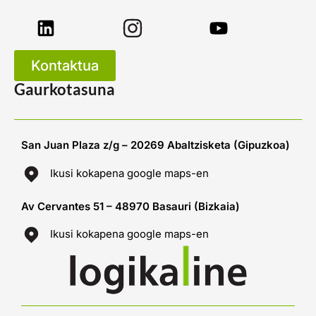
Kontaktua
Gaurkotasuna
San Juan Plaza z/g – 20269 Abaltzisketa (Gipuzkoa)
Ikusi kokapena google maps-en
Av Cervantes 51 – 48970 Basauri (Bizkaia)
Ikusi kokapena google maps-en