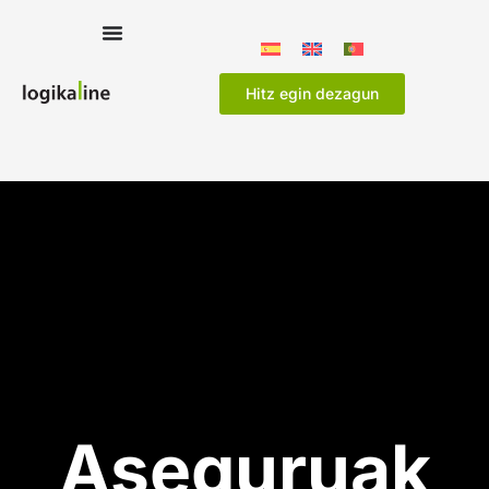
Hitz egin dezagun
Aseguruak