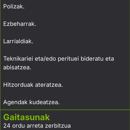
Polizak.
Ezbeharrak.
Larrialdiak.
Teknikariei eta/edo perituei bideratu eta
abisatzea.
Hitzorduak ateratzea.
Agendak kudeatzea.
Gaitasunak
24 ordu arreta zerbitzua