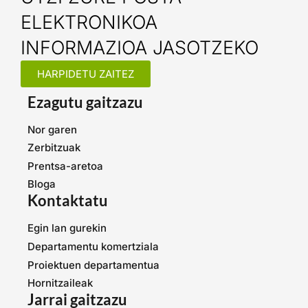
ELEKTRONIKOA
INFORMAZIOA JASOTZEKO
HARPIDETU ZAITEZ
Ezagutu gaitzazu
Nor garen
Zerbitzuak
Prentsa-aretoa
Bloga
Kontaktatu
Egin lan gurekin
Departamentu komertziala
Proiektuen departamentua
Hornitzaileak
Jarrai gaitzazu