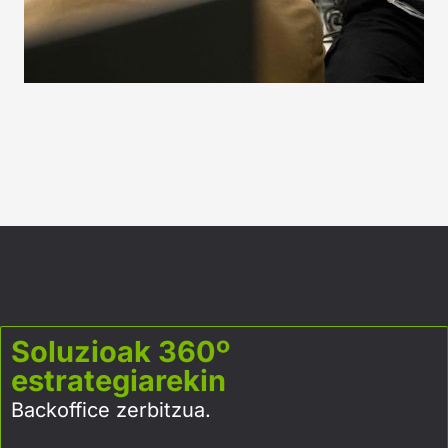
Soluzioak 360º
estrategiarekin
Backoffice zerbitzua.