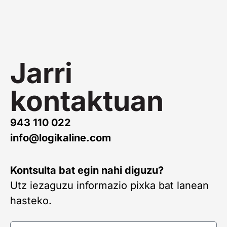
Jarri
kontaktuan
943 110 022
info@logikaline.com
Kontsulta bat egin nahi diguzu?
Utz iezaguzu informazio pixka bat lanean
hasteko.