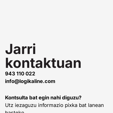
Jarri
kontaktuan
943 110 022
info@logikaline.com
Kontsulta bat egin nahi diguzu?
Utz iezaguzu informazio pixka bat lanean
hasteko.