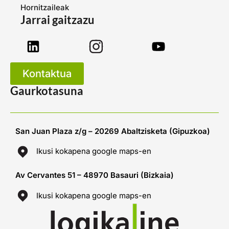
Hornitzaileak
Jarrai gaitzazu
Kontaktua
Gaurkotasuna
San Juan Plaza z/g – 20269 Abaltzisketa (Gipuzkoa)
Ikusi kokapena google maps-en
Av Cervantes 51 – 48970 Basauri (Bizkaia)
Ikusi kokapena google maps-en