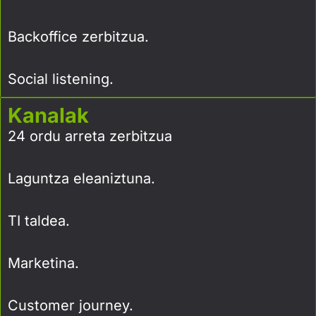
Backoffice zerbitzua.
Social listening.
Kanalak
24 ordu arreta zerbitzua
Laguntza eleaniztuna.
TI taldea.
Marketina.
Customer journey.