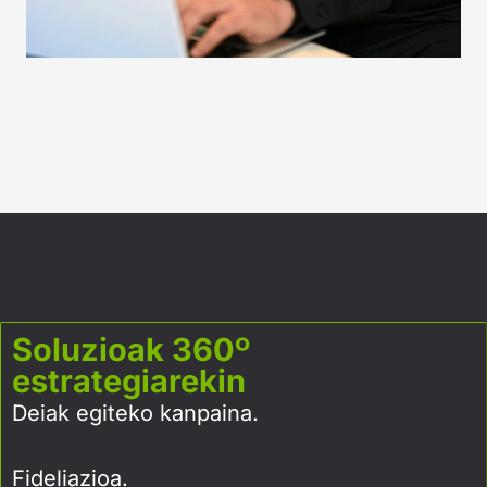
Soluzioak 360º
estrategiarekin
Deiak egiteko kanpaina.
Fideliazioa.