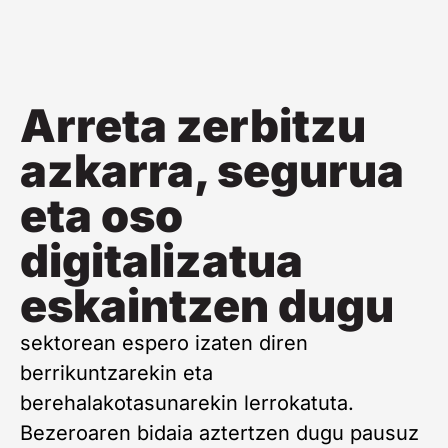
Arreta zerbitzu
azkarra, segurua
eta oso
digitalizatua
eskaintzen dugu
sektorean espero izaten diren
berrikuntzarekin eta
berehalakotasunarekin lerrokatuta.
Bezeroaren bidaia aztertzen dugu pausuz