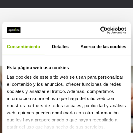
Kasu praktikoak
Consentimiento
Detalles
Acerca de las cookies
Esta página web usa cookies
Las cookies de este sitio web se usan para personalizar
el contenido y los anuncios, ofrecer funciones de redes
sociales y analizar el tráfico. Además, compartimos
información sobre el uso que haga del sitio web con
nuestros partners de redes sociales, publicidad y análisis
web, quienes pueden combinarla con otra información
que les haya proporcionado o que hayan recopilado a
partir del uso que haya hecho de sus servicios.