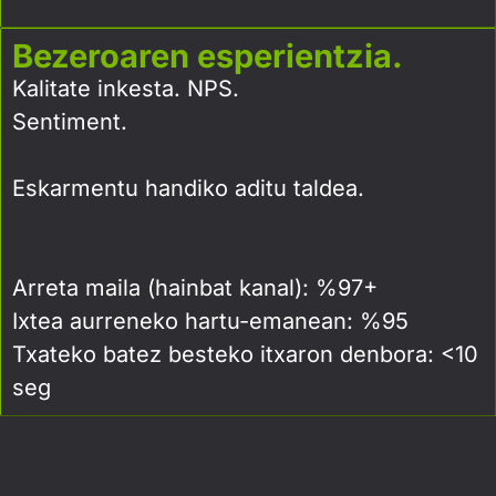
Bezeroaren esperientzia.
Kalitate inkesta. NPS.
Sentiment.
Eskarmentu handiko aditu taldea.
Arreta maila (hainbat kanal): %97+
Ixtea aurreneko hartu-emanean: %95
Txateko batez besteko itxaron denbora: <10
seg