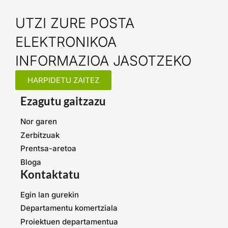
UTZI ZURE POSTA
ELEKTRONIKOA
INFORMAZIOA JASOTZEKO
HARPIDETU ZAITEZ
Ezagutu gaitzazu
Nor garen
Zerbitzuak
Prentsa-aretoa
Bloga
Kontaktatu
Egin lan gurekin
Departamentu komertziala
Proiektuen departamentua