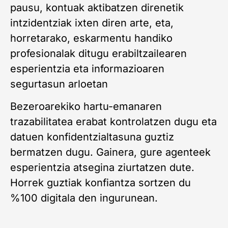
pausu, kontuak aktibatzen direnetik
intzidentziak ixten diren arte, eta,
horretarako, eskarmentu handiko
profesionalak ditugu erabiltzailearen
esperientzia eta informazioaren
segurtasun arloetan
Bezeroarekiko hartu-emanaren
trazabilitatea erabat kontrolatzen dugu eta
datuen konfidentzialtasuna guztiz
bermatzen dugu. Gainera, gure agenteek
esperientzia atsegina ziurtatzen dute.
Horrek guztiak konfiantza sortzen du
%100 digitala den ingurunean.