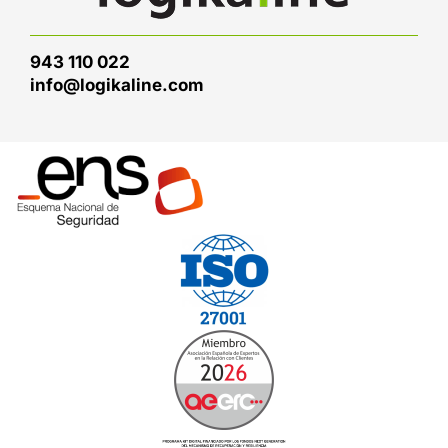
943 110 022
info@logikaline.com