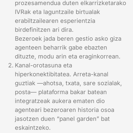
prozesamendua duten elkarrizketarako
IVRak eta laguntzaile birtualak
erabiltzailearen esperientzia
birdefinitzen ari dira.
Bezeroek jada beren gestio asko giza
agenteen beharrik gabe ebazten
dituzte, modu arin eta eraginkorrean.
Kanal-orotasuna eta
hiperkonektibitatea. Arreta-kanal
guztiak —ahotsa, txata, sare sozialak,
posta— plataforma bakar batean
integratzeak aukera ematen dio
agenteari bezeroaren historia osoa
jasotzen duen “panel garden” bat
eskaintzeko.