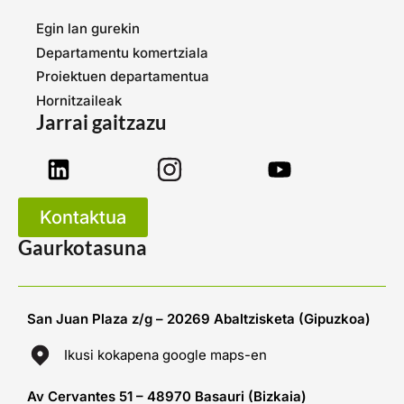
Egin lan gurekin
Departamentu komertziala
Proiektuen departamentua
Hornitzaileak
Jarrai gaitzazu
Kontaktua
Gaurkotasuna
San Juan Plaza z/g – 20269 Abaltzisketa (Gipuzkoa)
Ikusi kokapena google maps-en
Av Cervantes 51 – 48970 Basauri (Bizkaia)