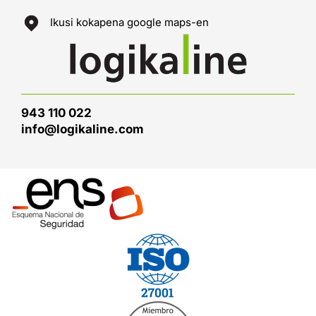
Ikusi kokapena google maps-en
943 110 022
info@logikaline.com