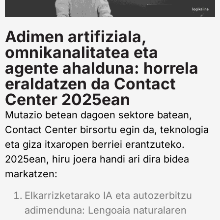
Adimen artifiziala,
omnikanalitatea eta
agente ahalduna: horrela
eraldatzen da Contact
Center 2025ean
Mutazio betean dagoen sektore batean,
Contact Center birsortu egin da, teknologia
eta giza itxaropen berriei erantzuteko.
2025ean, hiru joera handi ari dira bidea
markatzen:
Elkarrizketarako IA eta autozerbitzu
adimenduna: Lengoaia naturalaren