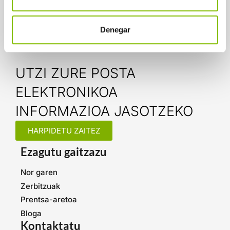
zure taldearentzat.
Denegar
UTZI ZURE POSTA
ELEKTRONIKOA
INFORMAZIOA JASOTZEKO
HARPIDETU ZAITEZ
Ezagutu gaitzazu
Nor garen
Zerbitzuak
Prentsa-aretoa
Bloga
Kontaktatu