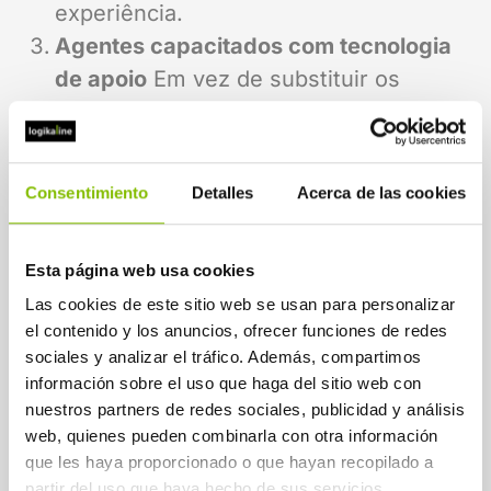
experiência.
Agentes capacitados com tecnologia
de apoio
Em vez de substituir os
agentes, a tecnologia reforça-os. A IA
fornece sugestões em tempo real,
automatiza tarefas pós-chamada e
Consentimiento
Detalles
Acerca de las cookies
agiliza o acesso a dados relevantes,
liberando os agentes para se
Esta página web usa cookies
concentrarem no atendimento empático
Las cookies de este sitio web se usan para personalizar
e resolutivo.
el contenido y los anuncios, ofrecer funciones de redes
Abordagem Logikaline
sociales y analizar el tráfico. Además, compartimos
información sobre el uso que haga del sitio web con
A nossa equipa multidisciplinar projeta
nuestros partners de redes sociales, publicidad y análisis
soluções personalizadas com base numa
web, quienes pueden combinarla con otra información
visão estratégica que combina tecnologia
que les haya proporcionado o que hayan recopilado a
emergente, experiência humana e
partir del uso que haya hecho de sus servicios.