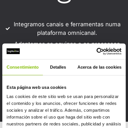
Integramos canais e ferramentas numa
plataforma omnicanal.
Adaptamos as equipas e os processos
às necessidades de cada cliente
Monitorizamos a qualidade em tempo
Consentimiento
Detalles
Acerca de las cookies
real e otimizamos continuamente.
Incorporamos automatização e análise
Esta página web usa cookies
preditiva para melhorar a eficiência.
Las cookies de este sitio web se usan para personalizar
Operamos 24/7 em vários idiomas e
el contenido y los anuncios, ofrecer funciones de redes
sociales y analizar el tráfico. Además, compartimos
com cobertura global.
información sobre el uso que haga del sitio web con
nuestros partners de redes sociales, publicidad y análisis