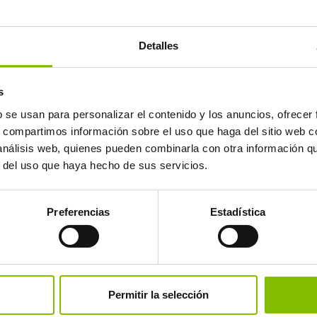
Detalles
s
b se usan para personalizar el contenido y los anuncios, ofrecer
teligência relacio
s, compartimos información sobre el uso que haga del sitio web 
 análisis web, quienes pueden combinarla con otra información q
r del uso que haya hecho de sus servicios.
cuta ativa e comunicação proativa pa
Preferencias
Estadística
clientes:
de risco de cancelamento.
Permitir la selección