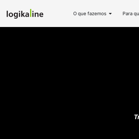
O que fazemos
Para q
T