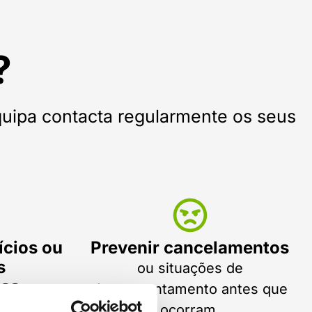
?
quipa contacta regularmente os seus
ícios ou
Prevenir cancelamentos
s
ou situações de
as,
descontentamento antes que
rfil.
ocorram.