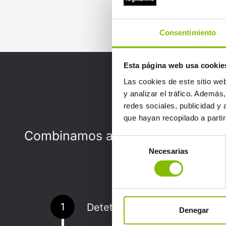
Consentimiento
Esta página web usa cookie
Las cookies de este sitio we
In
y analizar el tráfico. Ademá
redes sociales, publicidad y
que hayan recopilado a parti
Combinamos análise de dados, es
Selección
Necesarias
de
consentimiento
1
Detetamos padrões e sinais 
Denegar