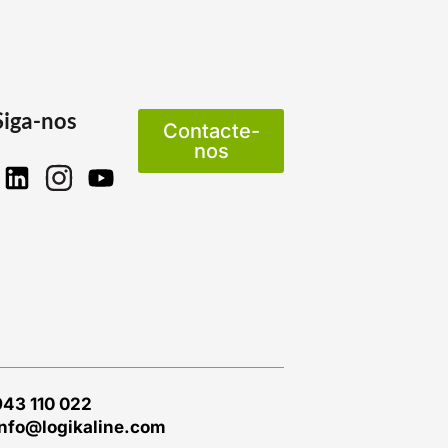
Siga-nos
Contacte-
nos
943 110 022
info@logikaline.com