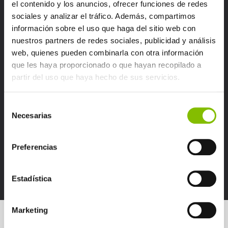
el contenido y los anuncios, ofrecer funciones de redes
Veja
sociales y analizar el tráfico. Además, compartimos
información sobre el uso que haga del sitio web con
nuestros partners de redes sociales, publicidad y análisis
web, quienes pueden combinarla con otra información
que les haya proporcionado o que hayan recopilado a
Grande distribuição
partir del uso que haya hecho de sus servicios.
Veja
Selección
Necesarias
de
consentimiento
Preferencias
Veja casos práticos
Estadística
Marketing