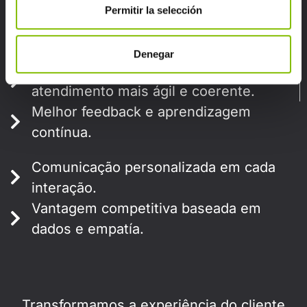
Permitir la selección
Experiências memoráveis que reforçam
a relação marca–cliente.
Denegar
Processos otimizados para um
atendimento mais ágil e coerente.
Melhor feedback e aprendizagem
contínua.
Comunicação personalizada em cada
interação.
Vantagem competitiva baseada em
dados e empatía.
Transformamos a experiência do cliente