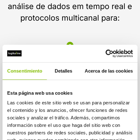
análise de dados em tempo real e
protocolos multicanal para:
Mapear percurso do cliente
Consentimiento
Detalles
Acerca de las cookies
e identificar momentos-chave de impacto.
Esta página web usa cookies
Las cookies de este sitio web se usan para personalizar
Medir a experiência
el contenido y los anuncios, ofrecer funciones de redes
através de indicadores como NPS, CES ou
sociales y analizar el tráfico. Además, compartimos
CSAT.
información sobre el uso que haga del sitio web con
nuestros partners de redes sociales, publicidad y análisis