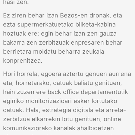
hasi zen.
Ez ziren behar izan Bezos-en dronak, eta
ezta supermerkatuetako bilketa-kabina
hoztuak ere: egin behar izan zen gauza
bakarra zen zerbitzuak enpresaren behar
berrietara moldatu beharra zeukala
konprenitzea.
Hori horrela, egoera aztertu genuen aurrena
eta, horretarako, datuak baliatu genituen,
hain zuzen ere back office departamentutik
eginiko monitorizazioari esker lortutako
datuak. Hala, estrategia digitala eta arreta-
zerbitzua elkarrekin lotu genituen, online
komunikaziorako kanalak ahalbidetzen