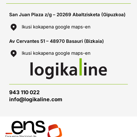
San Juan Plaza z/g – 20269 Abaltzisketa (Gipuzkoa)
Ikusi kokapena google maps-en
Av Cervantes 51 – 48970 Basauri (Bizkaia)
Ikusi kokapena google maps-en
943 110 022
info@logikaline.com