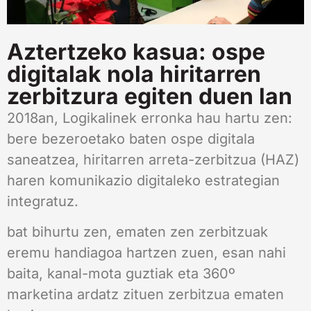
Aztertzeko kasua: ospe
digitalak nola hiritarren
zerbitzura egiten duen lan
2018an, Logikalinek erronka hau hartu zen:
bere bezeroetako baten ospe digitala
saneatzea, hiritarren arreta-zerbitzua (HAZ)
haren komunikazio digitaleko estrategian
integratuz.
bat bihurtu zen, ematen zen zerbitzuak
eremu handiagoa hartzen zuen, esan nahi
baita, kanal-mota guztiak eta 360º
marketina ardatz zituen zerbitzua ematen