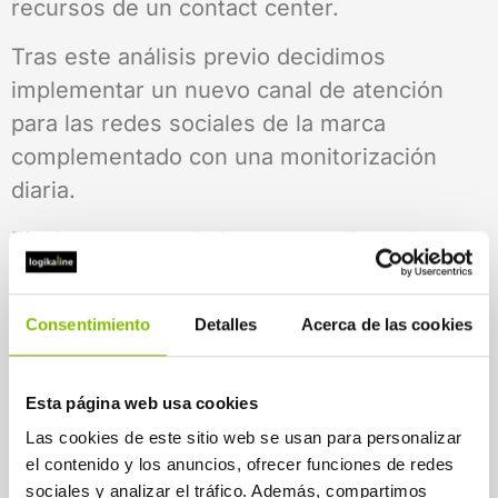
recursos de un contact center.
Tras este análisis previo decidimos
implementar un nuevo canal de atención
para las redes sociales de la marca
complementado con una monitorización
diaria.
Finalmente no solo logramos alinear las
estrategias de atención y comunicación
sino que también conseguimos reducir el
Consentimiento
Detalles
Acerca de las cookies
“ruido” online derivando el 100% de las
consultas hacia los nuevos
canales de
atención
. Esto sumado a un nivel de
Esta página web usa cookies
atención en
RRSS
del 90% y un porcentaje
Las cookies de este sitio web se usan para personalizar
el contenido y los anuncios, ofrecer funciones de redes
de resolución del 80% supuso una notable
sociales y analizar el tráfico. Además, compartimos