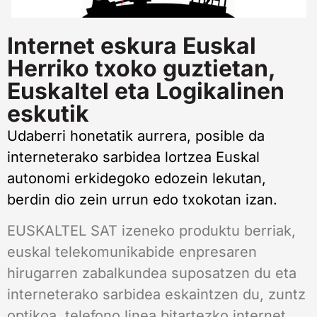
Internet eskura Euskal
Herriko txoko guztietan,
Euskaltel eta Logikalinen
eskutik
Udaberri honetatik aurrera, posible da
interneterako sarbidea lortzea Euskal
autonomi erkidegoko edozein lekutan,
berdin dio zein urrun edo txokotan izan.
EUSKALTEL SAT izeneko produktu berriak,
euskal telekomunikabide enpresaren
hirugarren zabalkundea suposatzen du eta
interneterako sarbidea eskaintzen du, zuntz
optikoa, telefono linea bitartezko internet