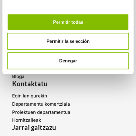
ELEKTRONIKOA
INFORMAZIOA JASOTZEKO
Permitir todas
HARPIDETU ZAITEZ
Ezagutu gaitzazu
Permitir la selección
Nor garen
Zerbitzuak
Denegar
Prentsa-aretoa
Bloga
Kontaktatu
Egin lan gurekin
Departamentu komertziala
Proiektuen departamentua
Hornitzaileak
Jarrai gaitzazu