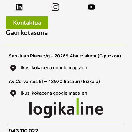
Kontaktua
Gaurkotasuna
San Juan Plaza z/g – 20269 Abaltzisketa (Gipuzkoa)
Ikusi kokapena google maps-en
Av Cervantes 51 – 48970 Basauri (Bizkaia)
Ikusi kokapena google maps-en
943 110 022