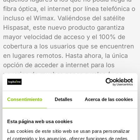
fibra óptica, el internet por línea telefónica o
incluso el Wimax. Valiéndose del satélite
Hispasat, este nuevo producto garantiza
mayor velocidad de acceso y el 100% de
cobertura a los usuarios que se encuentren
en lugares remotos. Hasta ahora, la única
opción de acceder a internet para los
usuarios de muchas zonas rurales (y no
para todos) era el Wimax; a partir de ahora,
el servicio experimentara una sustancial
Consentimiento
Detalles
Acerca de las cookies
mejoría en ese sentido.
El nuevo producto trae la universalización
Esta página web usa cookies
de la banda ancha, puesto que cubre 100%
Las cookies de este sitio web se usan para personalizar
de cobertura.
el contenido y los anuncios, ofrecer funciones de redes