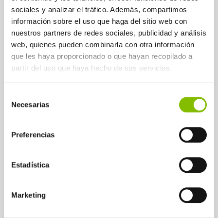
sociales y analizar el tráfico. Además, compartimos
Logikaline
se encargará de dar a conocer
información sobre el uso que haga del sitio web con
EUSKALTEL SAT en el entorno rural vasco y
nuestros partners de redes sociales, publicidad y análisis
a la vez de comercializarlo a través de su
web, quienes pueden combinarla con otra información
red comercial.
Logikaline
ha organizado
que les haya proporcionado o que hayan recopilado a
partir del uso que haya hecho de sus servicios.
diversas reuniones de presentación en
diferentes localidades del entorno rural,
Selección
para allí mismo aclarar dudas y preguntas
Necesarias
de
que puedan tener los usuarios.
consentimiento
Preferencias
Estadística
DÉJANOS TU CORREO
ELECTRÓNICO PARA
Marketing
RECIBIR INFORMACIÓN