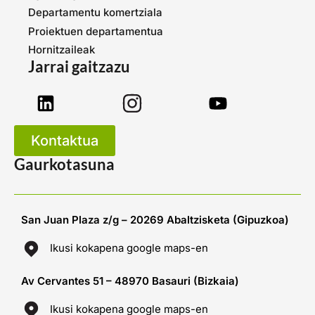
Departamentu komertziala
Proiektuen departamentua
Hornitzaileak
Jarrai gaitzazu
Kontaktua
Gaurkotasuna
San Juan Plaza z/g – 20269 Abaltzisketa (Gipuzkoa)
Ikusi kokapena google maps-en
Av Cervantes 51 – 48970 Basauri (Bizkaia)
Ikusi kokapena google maps-en