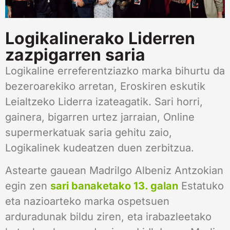
Logikalinerako Liderren
zazpigarren saria
Logikaline erreferentziazko marka bihurtu da
bezeroarekiko arretan, Eroskiren eskutik
Leialtzeko Liderra izateagatik. Sari horri,
gainera, bigarren urtez jarraian, Online
supermerkatuak saria gehitu zaio,
Logikalinek kudeatzen duen zerbitzua.
Astearte gauean Madrilgo Albeniz Antzokian
egin zen
sari banaketako 13. galan
Estatuko
eta nazioarteko marka ospetsuen
arduradunak bildu ziren, eta irabazleetako