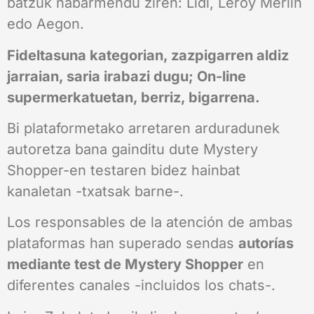
batzuk nabarmendu ziren: Lidl, Leroy Merlin
edo Aegon.
Fideltasuna kategorian, zazpigarren aldiz
jarraian, saria irabazi dugu; On-line
supermerkatuetan, berriz, bigarrena.
Bi plataformetako arretaren arduradunek
autoretza bana gainditu dute Mystery
Shopper-en testaren bidez hainbat
kanaletan -txatsak barne-.
Los responsables de la atención de ambas
plataformas han superado sendas
autorías
mediante test de Mystery Shopper
en
diferentes canales -incluidos los chats-.