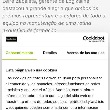
Leire Zabaleta, gerente da Logikaline,
destacou a grande alegria que
ambos os
prémios representam e o esforço de toda a
equipa na manutenção de uma rotina
exaustiva de formação.
O serviço de atendimento ao cliente,
baluarte das empresas
Consentimiento
Detalles
Acerca de las cookies
De acordo com o último relatório do
Observatório Europeu do Atendimento ao
Esta página web usa cookies
Cliente,
os espanhóis investem 2h 27
Las cookies de este sitio web se usan para personalizar
minutos por ano a falar com os serviços de
el contenido y los anuncios, ofrecer funciones de redes
atendimento ao cliente. O mesmo relatório
sociales y analizar el tráfico. Además, compartimos
revela que 91% da população considera que
información sobre el uso que haga del sitio web con
nuestros partners de redes sociales, publicidad y análisis
o atendimento influencia diretamente tanto
web, quienes pueden combinarla con otra información