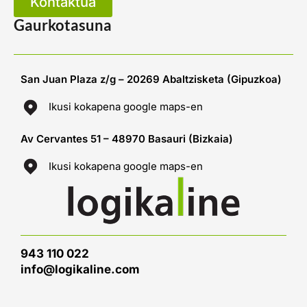
Kontaktua
Gaurkotasuna
San Juan Plaza z/g – 20269 Abaltzisketa (Gipuzkoa)
Ikusi kokapena google maps-en
Av Cervantes 51 – 48970 Basauri (Bizkaia)
Ikusi kokapena google maps-en
943 110 022
info@logikaline.com