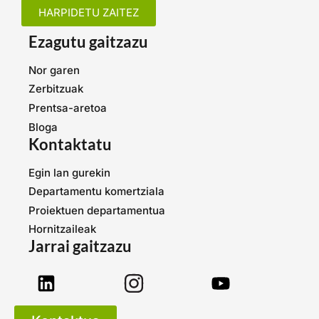
HARPIDETU ZAITEZ
Ezagutu gaitzazu
Nor garen
Zerbitzuak
Prentsa-aretoa
Bloga
Kontaktatu
Egin lan gurekin
Departamentu komertziala
Proiektuen departamentua
Hornitzaileak
Jarrai gaitzazu