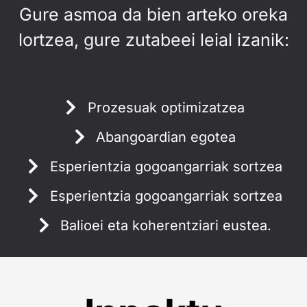
Gure asmoa da bien arteko oreka
lortzea, gure zutabeei leial izanik:
Prozesuak optimizatzea
Abangoardian egotea
Esperientzia gogoangarriak sortzea
Esperientzia gogoangarriak sortzea
Balioei eta koherentziari eustea.