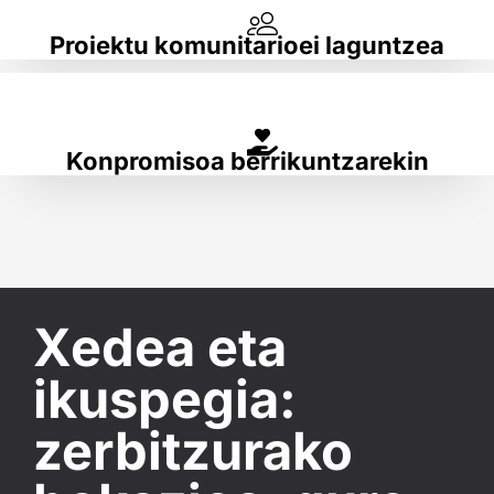
Proiektu komunitarioei laguntzea
Konpromisoa berrikuntzarekin
Xedea eta
ikuspegia:
zerbitzurako