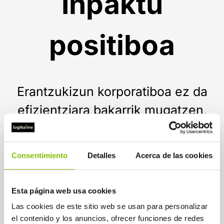
Inpaktu
positiboa
Erantzukizun korporatiboa ez da
efizientziara bakarrik mugatzen,
gure iritziz.
Pertsonetan, komunitatean eta
Consentimiento
Detalles
Acerca de las cookies
ingurunean inpaktu positiboa ere
sortu behar da.
Esta página web usa cookies
Las cookies de este sitio web se usan para personalizar
el contenido y los anuncios, ofrecer funciones de redes