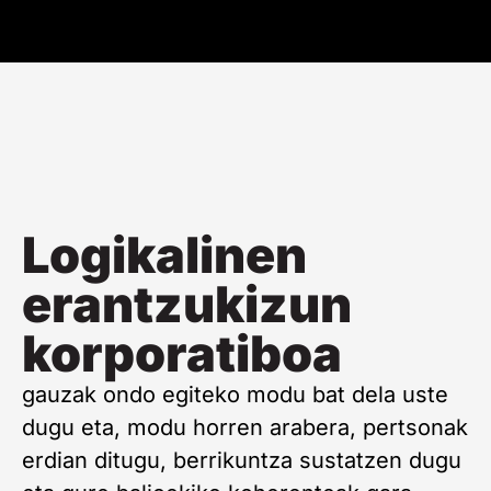
Logikalinen
erantzukizun
korporatiboa
gauzak ondo egiteko modu bat dela uste
dugu eta, modu horren arabera, pertsonak
erdian ditugu, berrikuntza sustatzen dugu