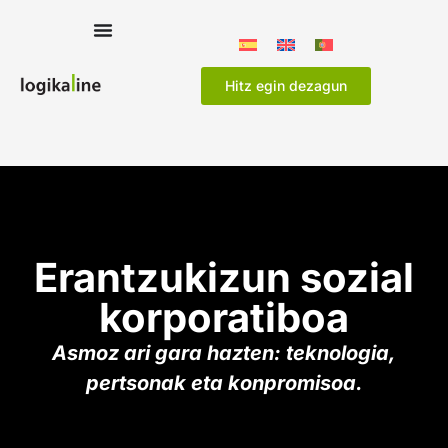
Hitz egin dezagun
Erantzukizun sozial
korporatiboa
Asmoz ari gara hazten: teknologia,
pertsonak eta konpromisoa.