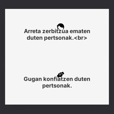
Arreta zerbitzua ematen
duten pertsonak.<br>
Gugan konfiatzen duten
pertsonak.