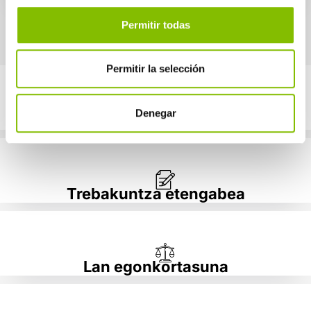
Permitir todas
Permitir la selección
Denegar
Etengabeko prestakuntza
Trebakuntza etengabea
Lan egonkortasuna