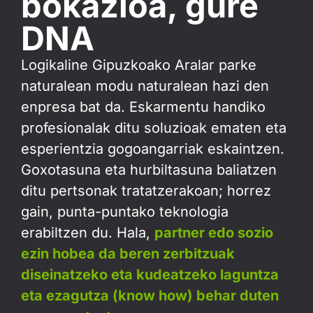
bokazioa, gure
DNA
Logikaline Gipuzkoako Aralar parke
naturalean modu naturalean hazi den
enpresa bat da. Eskarmentu handiko
profesionalak ditu soluzioak ematen eta
esperientzia gogoangarriak eskaintzen.
Goxotasuna eta hurbiltasuna baliatzen
ditu pertsonak tratatzerakoan; horrez
gain, punta-puntako teknologia
erabiltzen du. Hala,
partner edo sozio
ezin hobea da beren zerbitzuak
diseinatzeko eta kudeatzeko laguntza
eta ezagutza (know how) behar duten