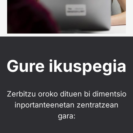
Gure ikuspegia
Zerbitzu oroko dituen bi dimentsio
inportanteenetan zentratzean
gara: