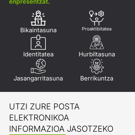
enpresentzat.
Proaktibitatea
Bikaintasuna
Identitatea
Hurbiltasuna
Jasangarritasuna
Berrikuntza
UTZI ZURE POSTA
ELEKTRONIKOA
INFORMAZIOA JASOTZEKO