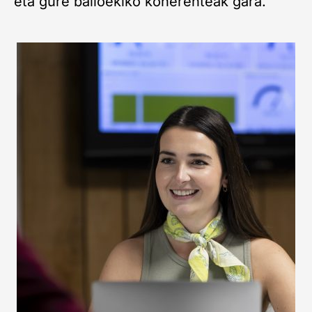
eta gure balioekiko koherenteak gara.