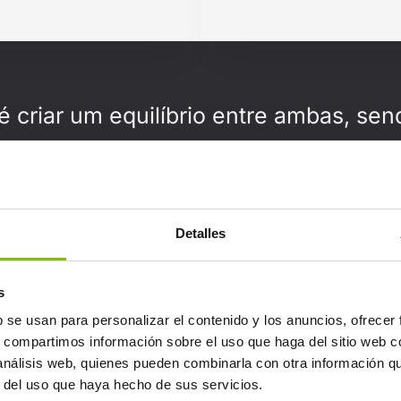
 criar um equilíbrio entre ambas, sen
Otimizar proceso.
Permanecer na vanguarda.
Detalles
Gerar experiências memoráveis.
s
Gerar experiências memoráveis.
b se usan para personalizar el contenido y los anuncios, ofrecer
Preservar valores e coerência
s, compartimos información sobre el uso que haga del sitio web 
 análisis web, quienes pueden combinarla con otra información q
r del uso que haya hecho de sus servicios.