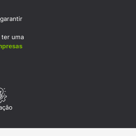
garantir
a ter uma
mpresas
ação