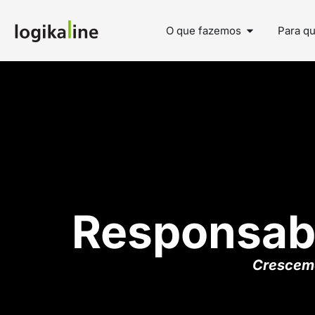
O que fazemos
Para q
Responsabi
Crescemo