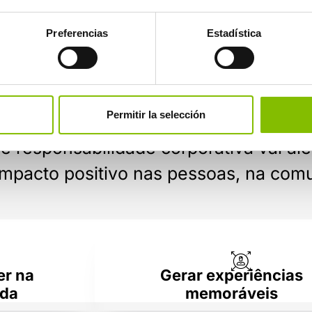
Preferencias
Estadística
Impacto positivo
Permitir la selección
e responsabilidade corporativa vai alé
impacto positivo nas pessoas, na com
r na
Gerar experiências
rda
memoráveis