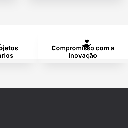
ojetos
Compromisso com a
rios
inovação
o