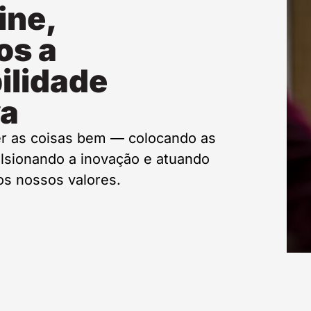
ine,
os a
ilidade
va
r as coisas bem — colocando as
lsionando a inovação e atuando
s nossos valores.