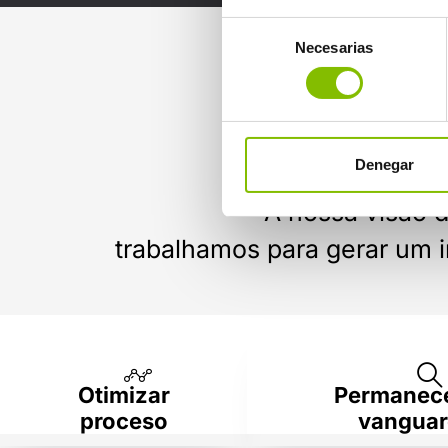
Selección
Necesarias
de
consentimiento
Denegar
A nossa visão d
trabalhamos para gerar um 
Otimizar
Permanece
proceso
vangua