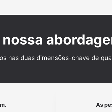
 nossa abordag
s nas duas dimensões-chave de qual
em.
As pe