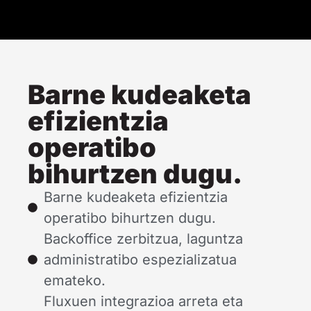
Barne kudeaketa
efizientzia
operatibo
bihurtzen dugu.
Barne kudeaketa efizientzia
operatibo bihurtzen dugu.
Backoffice zerbitzua, laguntza
administratibo espezializatua
emateko.
Fluxuen integrazioa arreta eta