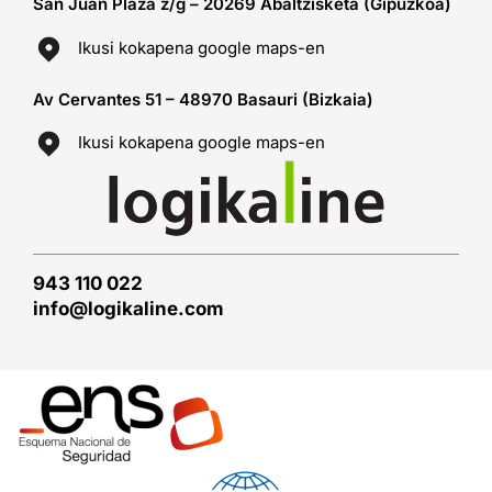
San Juan Plaza z/g – 20269 Abaltzisketa (Gipuzkoa)
Ikusi kokapena google maps-en
Av Cervantes 51 – 48970 Basauri (Bizkaia)
Ikusi kokapena google maps-en
943 110 022
info@logikaline.com