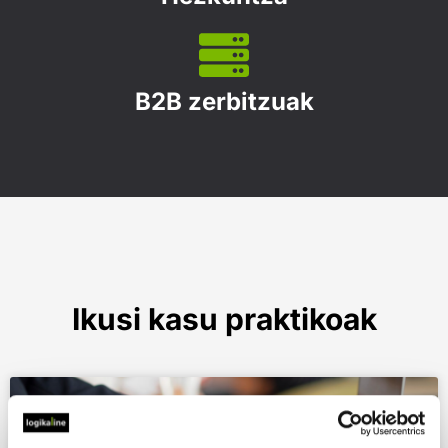
B2B zerbitzuak
Ikusi kasu praktikoak
ONLINEKO PRESTAKUNTZA