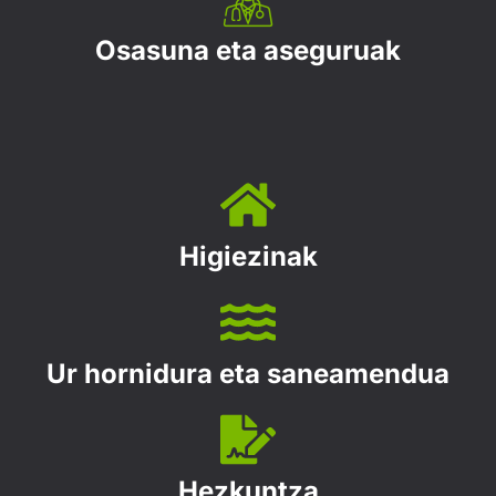
Osasuna eta aseguruak
Higiezinak
Ur hornidura eta saneamendua
Hezkuntza