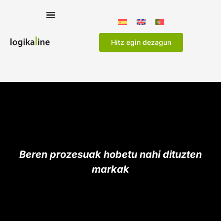
Hitz egin dezagun
Beren prozesuak hobetu nahi dituzten
markak