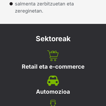
salmenta zerbitzuetan eta
zereginetan.
Sektoreak
Retail eta e-commerce
Automozioa