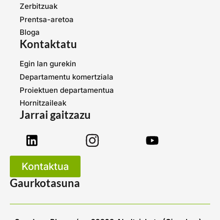
Zerbitzuak
Prentsa-aretoa
Bloga
Kontaktatu
Egin lan gurekin
Departamentu komertziala
Proiektuen departamentua
Hornitzaileak
Jarrai gaitzazu
Kontaktua
Gaurkotasuna