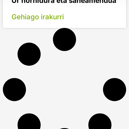
Ur hornidura eta saneamendua
Gehiago irakurri