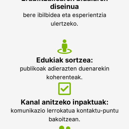
diseinua
bere ibilbidea eta esperientzia
ulertzeko.
Edukiak sortzea:
publikoak adierazten duenarekin
koherenteak.
Kanal anitzeko inpaktuak:
komunikazio lerrokatua kontaktu-puntu
bakoitzean.