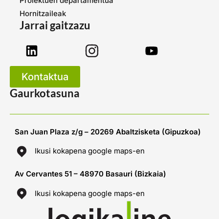
Proiektuen departamentua
Hornitzaileak
Jarrai gaitzazu
Kontaktua
Gaurkotasuna
San Juan Plaza z/g – 20269 Abaltzisketa (Gipuzkoa)
Ikusi kokapena google maps-en
Av Cervantes 51 – 48970 Basauri (Bizkaia)
Ikusi kokapena google maps-en