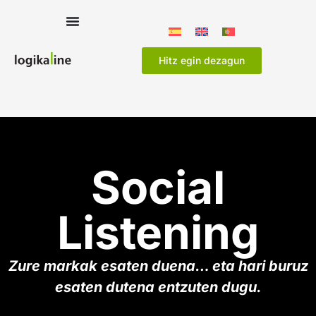
Hitz egin dezagun
Social
Listening
Zure markak esaten duena… eta hari buruz
esaten dutena entzuten dugu.