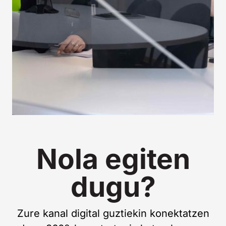
Nola egiten
dugu?
Zure kanal digital guztiekin konektatzen