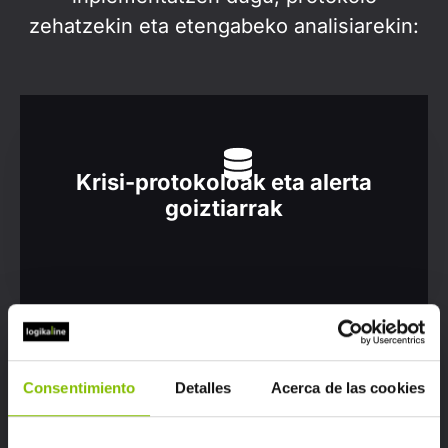
zehatzekin eta etengabeko analisiarekin:
Krisi-protokoloak eta alerta
goiztiarrak
Kanpainen eragina neurtzea
Consentimiento
Detalles
Acerca de las cookies