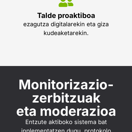
Talde proaktiboa
ezagutza digitalarekin eta giza
kudeaketarekin.
Monitorizazio-
zerbitzuak
eta moderazioa
Entzute aktiboko sistema bat
inplementatzen dugu, protokolo