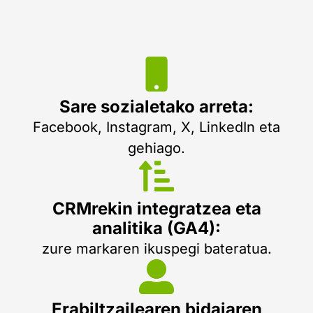
Sare sozialetako arreta:
Facebook, Instagram, X, LinkedIn eta
gehiago.
CRMrekin integratzea eta
analitika (GA4):
zure markaren ikuspegi bateratua.
Erabiltzailearen bidaiaren