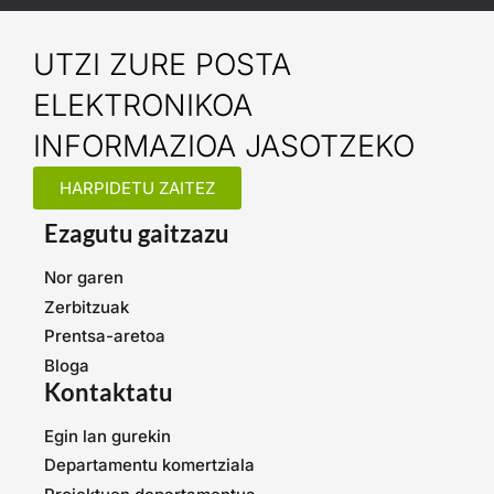
UTZI ZURE POSTA
ELEKTRONIKOA
INFORMAZIOA JASOTZEKO
HARPIDETU ZAITEZ
Ezagutu gaitzazu
Nor garen
Zerbitzuak
Prentsa-aretoa
Bloga
Kontaktatu
Egin lan gurekin
Departamentu komertziala