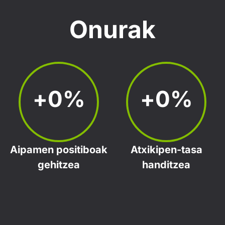
Onurak
+
0
%
+
0
%
Aipamen positiboak
Atxikipen-tasa
gehitzea
handitzea