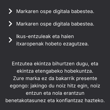
Markaren ospe digitala babestea.
Markaren ospe digitala babestea.
Ikus-entzuleak eta haien
itxaropenak hobeto ezagutzea.
Entzutea ekintza bihurtzen dugu, eta
ekintza etengabeko hobekuntza.
Zure marka ez da bakarrik presente
egongo: jakingo du noiz hitz egin, noiz
entzun eta nola erantzun
benetakotasunez eta konfiantzaz hazteko.