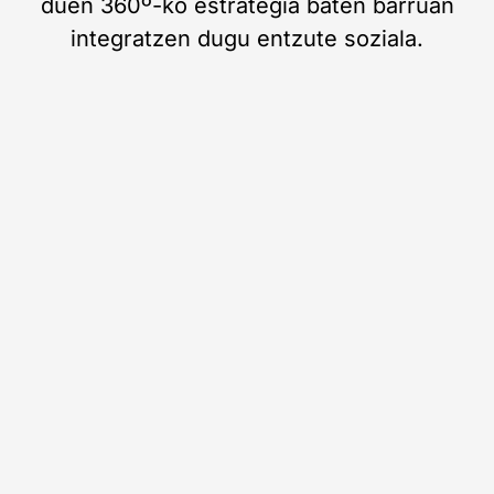
duen 360º-ko estrategia baten barruan
integratzen dugu entzute soziala.