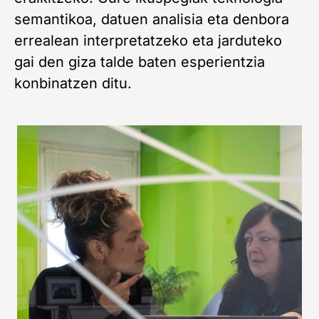
semantikoa, datuen analisia eta denbora
errealean interpretatzeko eta jarduteko
gai den giza talde baten esperientzia
konbinatzen ditu.