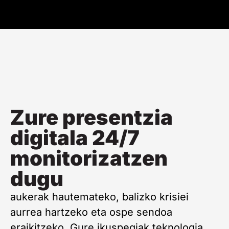
Zure presentzia
digitala 24/7
monitorizatzen
dugu
aukerak hautemateko, balizko krisiei
aurrea hartzeko eta ospe sendoa
eraikitzeko. Gure ikuspegiak teknologia