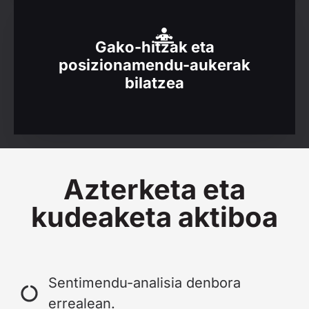
Gako-hitzak eta
posizionamendu-aukerak
bilatzea
Azterketa eta
kudeaketa aktiboa
Sentimendu-analisia denbora
errealean.