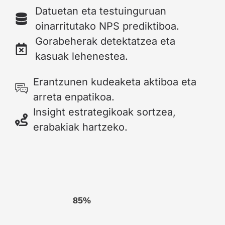
Datuetan eta testuinguruan
oinarritutako NPS prediktiboa.
Gorabeherak detektatzea eta
kasuak lehenestea.
Erantzunen kudeaketa aktiboa eta
arreta enpatikoa.
Insight estrategikoak sortzea,
erabakiak hartzeko.
85%