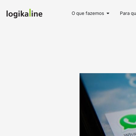
O que fazemos
Para q