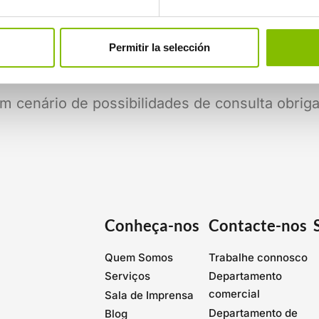
Permitir la selección
 seu objetivo é potenciar o envolvimento e c
m cenário de possibilidades de consulta obriga
Conheça-nos
Contacte-nos
Quem Somos
Trabalhe connosco
Serviços
Departamento
comercial
Sala de Imprensa
Departamento de
Blog