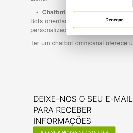
Chatbots sociais
Denegar
Bots orientados para o branding. O
personalizados aos visitantes.
Ter um chatbot omnicanal oferece u
DEIXE-NOS O SEU E-MAIL
PARA RECEBER
INFORMAÇÕES
ASSINE A NOSSA NEWSLETTER