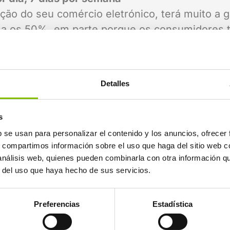
eição do seu comércio eletrónico, terá muito a
sa os 50%, em parte porque os consumidores t
uências de conversação mais longas e elaborad
have e, claro, ter um conhecimento profundo d
Detalles
s
sistema interativo de perguntas frequentes (F
b se usan para personalizar el contenido y los anuncios, ofrecer
hecido como gerador de leads.
s, compartimos información sobre el uso que haga del sitio web 
onverter a curiosidade do consumidor em nece
 análisis web, quienes pueden combinarla con otra información q
r del uso que haya hecho de sus servicios.
mas com base nas consultas do utilizador.
ncia do consumidor. Isso requer um trabalho de
Preferencias
Estadística
se convertam gradualmente em leads qualifica