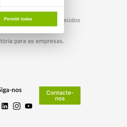
Permitir todas
ostumam recomendar conteúdos
tória para as empresas.
Siga-nos
Contacte-
nos