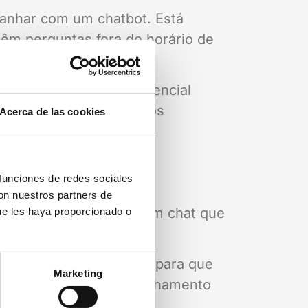
 ganhar com um chatbot. Está
êm perguntas fora do horário de
as, para as quais é essencial
as consultas feitas pelos
Acerca de las cookies
AQ).
 funciones de redes sociales
con nuestros partners de
ssidade. Trata-se de um chat que
ue les haya proporcionado o
 longo prazo, orientado para que
Marketing
dos, graças a um acompanhamento