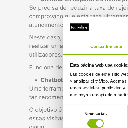
Se precisa de reduzir a taxa de rej
comprovado que esta taxa ultrapas
atendimento ao cliente.
Neste caso, estamos a falar de seq
realizar uma pesquisa de palavras-c
Consentimiento
utilizadores.
Esta página web usa cookie
Funciona de forma semelhante a um 
Las cookies de este sitio we
Chatbot consultor, também con
y analizar el tráfico. Ademá
Uma ferramenta fundamental para c
redes sociales, publicidad y
que hayan recopilado a parti
faz recomendações dentro do site, 
Selección
O objetivo é personalizar a experiê
Necesarias
de
essas visitas ou primeiros leads 
consentimiento
diário.