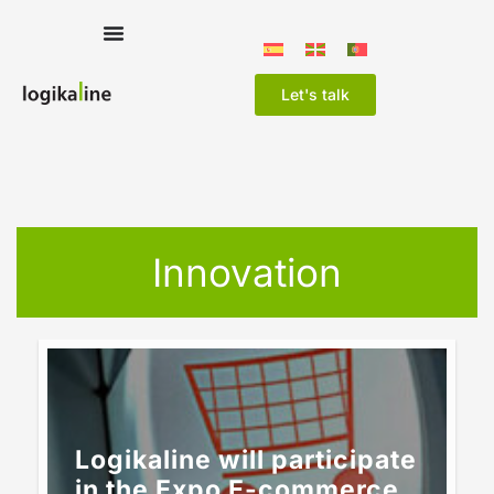
Let's talk
Innovation
Logikaline will participate
in the Expo E-commerce