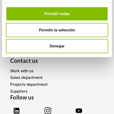
UPDATES.
SUBSCRIBE
Permitir todas
About us
Permitir la selección
Who we are
Services
Denegar
Press room
Blog
Contact us
Work with us
Sales department
Projects department
Suppliers
Follow us