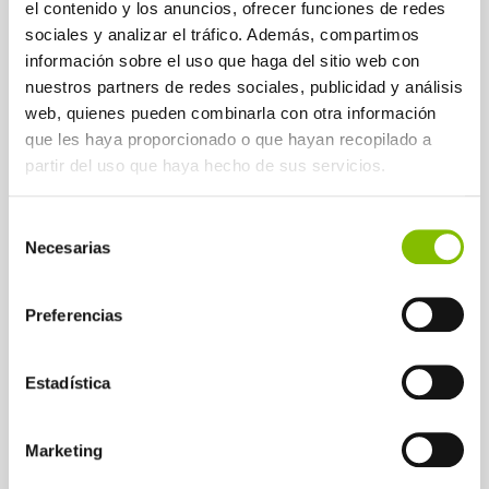
Team
el contenido y los anuncios, ofrecer funciones de redes
sociales y analizar el tráfico. Además, compartimos
información sobre el uso que haga del sitio web con
nuestros partners de redes sociales, publicidad y análisis
Customer
web, quienes pueden combinarla con otra información
que les haya proporcionado o que hayan recopilado a
experience
partir del uso que haya hecho de sus servicios.
Selección
Necesarias
de
consentimiento
Preferencias
REGISTER WITH YOUR
Estadística
EMAIL ADDRESS TO
Marketing
RECEIVE NEWS AND