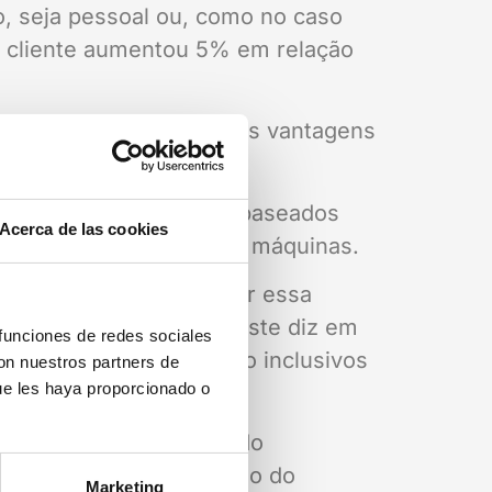
o, seja pessoal ou, como no caso
do cliente aumentou 5% em relação
o de contacto
, destaca as vantagens
os assistentes virtuais baseados
Acerca de las cookies
ma ponte entre pessoas e máquinas.
le, são alimentadas por essa
rã do utilizador o que este diz em
 funciones de redes sociales
 sistemas de atendimento inclusivos
con nuestros partners de
ue les haya proporcionado o
z de compreender a voz do
s, seja através do teclado do
Marketing