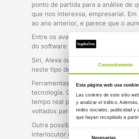
ponto de partida para a análise de 
que nos interessa, empresarial. Em
ao ano anterior, e parece que o aum
Entre os avanços mais interessantes
do software de reconhecimento de 
Siri, Alexa ou Cortana são os nome
Consentimiento
neste tipo de software, mais um pas
Ferramentas como o Live Transcribe
Esta página web usa cookie
tecnologia. Como o próprio nome ind
Las cookies de este sitio we
tempo real para facilitar uma conve
y analizar el tráfico. Ademá
redes sociales, publicidad y
voltados para pessoas com problem
que hayan recopilado a parti
Outra possibilidade desta tecnologi
Selección
interlocutor e interpretar os seus p
Necesarias
de