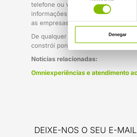
telefone ou verbalmente com palavr
consentimiento
informações básicas ao utilizador 
as empresas conseguem melhorar a s
Denegar
De qualquer forma, seja em busca da
constrói pontes para uma comunicaç
Notícias relacionadas:
Omniexperiências e atendimento ao
DEIXE-NOS O SEU E-MAIL