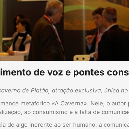
mento de voz e pontes const
caverna de Platão, atração exclusiva, única n
ance metafórico «A Caverna». Nele, o autor p
balização, ao consumismo e à falta de comunic
cia de algo inerente ao ser humano: a comuni