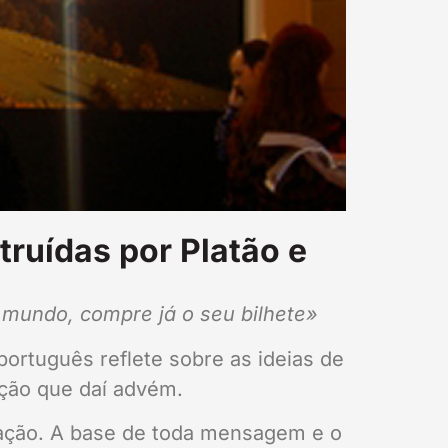
ruídas por Platão e
o mundo, compre já o seu bilhete»
ortuguês reflete sobre as ideias de
ação que daí advém.
cação. A base de toda mensagem e o