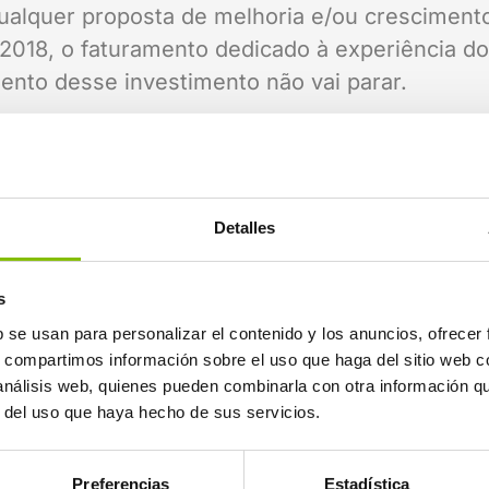
qualquer proposta de melhoria e/ou cresciment
 2018, o faturamento dedicado à experiência 
ento desse investimento não vai parar.
 a nível tecnológico, a Logikaline, como
centr
voz.
s mais conhecidos e reconhecíveis de alguns d
Detalles
so nos sistemas de inteligência artificial e u
, o sistema de reconhecimento de voz do Goog
s
ica, ele transcreve simultaneamente para o ec
b se usan para personalizar el contenido y los anuncios, ofrecer
rsa. A oportunidade perfeita para implementar
s, compartimos información sobre el uso que haga del sitio web 
 análisis web, quienes pueden combinarla con otra información q
as de audição.
r del uso que haya hecho de sus servicios.
a é o IVR ou Resposta de Voz Interativa, capa
edidos de forma natural entre diferentes opçõe
Preferencias
Estadística