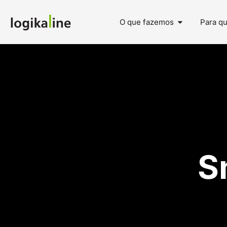
O que fazemos
Para q
S