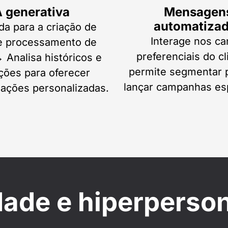
A generativa
Mensagen
automatiza
da para a criação de
Interage nos ca
 e processamento de
preferenciais do cl
 Analisa históricos e
permite segmentar p
ções para oferecer
lançar campanhas esp
ções personalizadas.
dade e hiperperso