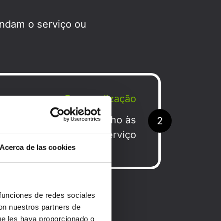
andam o serviço ou
Personalização
ntas e fluxos de trabalho às
2
ecessidades de cada serviço
Acerca de las cookies
 funciones de redes sociales
con nuestros partners de
il e segura.
ue les haya proporcionado o