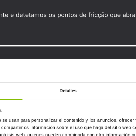
ente e detetamos os pontos de fricção que abr
égia tecnológica à medida, adaptando ferrame
n
Detalles
s
b se usan para personalizar el contenido y los anuncios, ofrecer
s, compartimos información sobre el uso que haga del sitio web 
s sistemas e canais, garantindo uma adoção ág
 análisis web, quienes pueden combinarla con otra información q