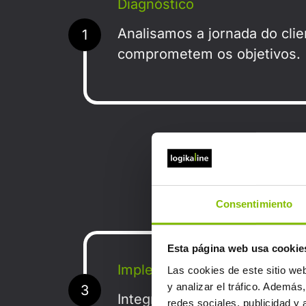
Diagnóstico
Analisamos a jornada do cli
1
comprometem os objetivos.
Desenhamos uma estrat
Consentimiento
Esta página web usa cookie
Implementação e Integração
Las cookies de este sitio we
y analizar el tráfico. Ademá
3
Integramos soluções nos seu
redes sociales, publicidad y