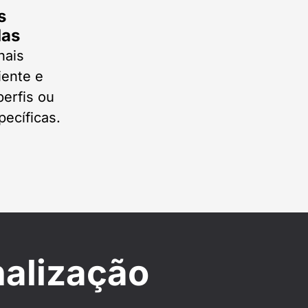
s
das
nais
iente e
erfis ou
ecíficas.
nalização